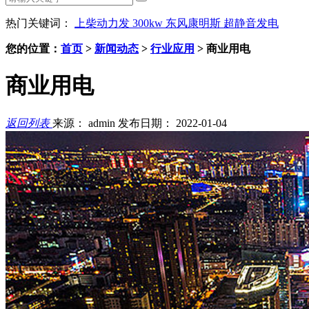
热门关键词：
上柴动力发
300kw
东风康明斯
超静音发电
您的位置：
首页
>
新闻动态
>
行业应用
>
商业用电
商业用电
返回列表
来源： admin
发布日期： 2022-01-04