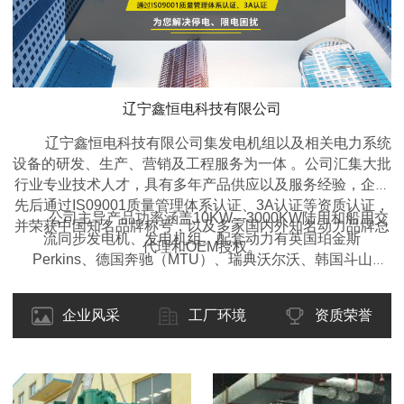
辽宁鑫恒电科技有限公司
辽宁鑫恒电科技有限公司集发电机组以及相关电力系统
设备的研发、生产、营销及工程服务为一体 。公司汇集大批
行业专业技术人才，具有多年产品供应以及服务经验，企业
先后通过IS09001质量管理体系认证、3A认证等资质认证，
公司主导产品功率涵盖10KW---3000KW陆用和船用交
并荣获中国知名品牌称号，以及多家国内外知名动力品牌总
流同步发电机、发电机组。配套动力有英国珀金斯
代理和OEM授权。
Perkins、德国奔驰（MTU）、瑞典沃尔沃、韩国斗山
DOOSAN、东风康明斯、重庆康明斯、广西玉柴、上柴动
力、潍柴动力等国内外名优产品。类型包括开架式、移动拖
企业风采
工厂环境
资质荣誉
车型、静音箱型、集装箱型、自动化型、全自动远程监控
型、多机自动并机并网调频调载型等各种型式的柴油发电机
组，并可根据客户的要求设计制造特殊的规格型号。产品适
用于工矿、企业、学校、医院、交通、酒店、房产、野外作