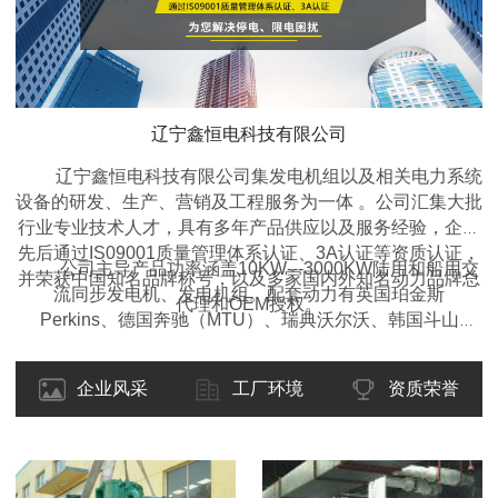
辽宁鑫恒电科技有限公司
辽宁鑫恒电科技有限公司集发电机组以及相关电力系统
设备的研发、生产、营销及工程服务为一体 。公司汇集大批
行业专业技术人才，具有多年产品供应以及服务经验，企业
先后通过IS09001质量管理体系认证、3A认证等资质认证，
公司主导产品功率涵盖10KW---3000KW陆用和船用交
并荣获中国知名品牌称号，以及多家国内外知名动力品牌总
流同步发电机、发电机组。配套动力有英国珀金斯
代理和OEM授权。
Perkins、德国奔驰（MTU）、瑞典沃尔沃、韩国斗山
DOOSAN、东风康明斯、重庆康明斯、广西玉柴、上柴动
力、潍柴动力等国内外名优产品。类型包括开架式、移动拖
企业风采
工厂环境
资质荣誉
车型、静音箱型、集装箱型、自动化型、全自动远程监控
型、多机自动并机并网调频调载型等各种型式的柴油发电机
组，并可根据客户的要求设计制造特殊的规格型号。产品适
用于工矿、企业、学校、医院、交通、酒店、房产、野外作